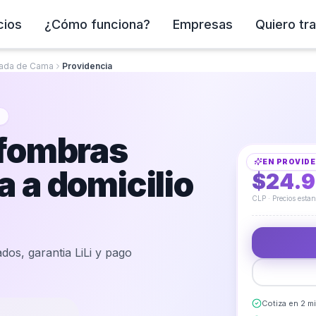
cios
¿Cómo funciona?
Empresas
Quiero tra
jada de Cama
Providencia
Limpieza de Alf
lfombras
EN
PROVIDE
DESDE
 a domicilio
$24.
CLP · Precios esta
dos, garantia LiLi y pago
Cotiza en 2 m