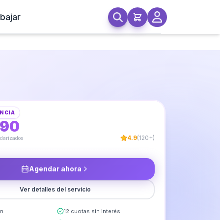
bajar
ombras Bajada de Cama
NCIA
990
4.9
(120+)
ndarizados
Agendar ahora
Ver detalles del servicio
in
12 cuotas sin interés