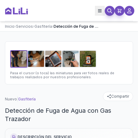
Inicio
›
Servicios
›
Gasfitería
›
Detección de Fuga de Agua con Gas Trazador
Pasa el cursor (o toca) las miniaturas para ver fotos reales de
trabajos realizados por nuestros profesionales.
Compartir
Nuevo
|
Gasfitería
Detección de Fuga de Agua con Gas
Trazador
DESCRIPCIÓN DEL SERVICIO